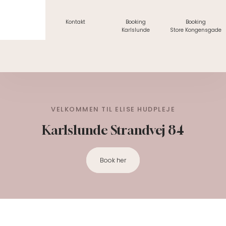
Kontakt
Booking
Booking
Karlslunde
Store Kongensgade
VELKOMMEN TIL ELISE HUDPLEJE
Karlslunde Strandvej 84
Book her​