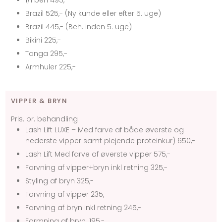
1/1 ben 495,-
Brazil 525,- (Ny kunde eller efter 5. uge)
Brazil 445,- (Beh. inden 5. uge)
Bikini 225,-
Tanga 295,-
Armhuler 225,-
VIPPER & BRYN
Pris. pr. behandling
Lash Lift LUXE – Med farve af både øverste og
nederste vipper samt plejende proteinkur) 650,-
Lash Lift Med farve af øverste vipper 575,-
Farvning af vipper+bryn inkl retning 325,-
Styling af bryn 325,-
Farvning af vipper 235,-
Farvning af bryn inkl retning 245,-
Formning af bryn. 195,-